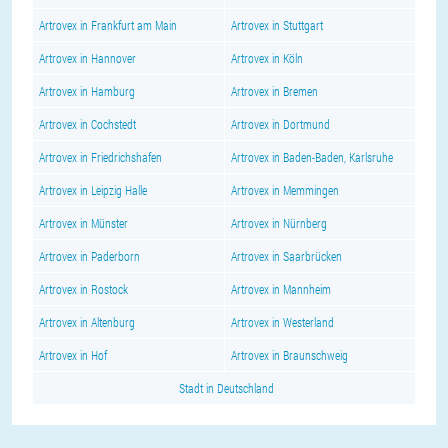
Artrovex in Frankfurt am Main
Artrovex in Stuttgart
Artrovex in Hannover
Artrovex in Köln
Artrovex in Hamburg
Artrovex in Bremen
Artrovex in Cochstedt
Artrovex in Dortmund
Artrovex in Friedrichshafen
Artrovex in Baden-Baden, Karlsruhe
Artrovex in Leipzig Halle
Artrovex in Memmingen
Artrovex in Münster
Artrovex in Nürnberg
Artrovex in Paderborn
Artrovex in Saarbrücken
Artrovex in Rostock
Artrovex in Mannheim
Artrovex in Altenburg
Artrovex in Westerland
Artrovex in Hof
Artrovex in Braunschweig
Stadt in Deutschland