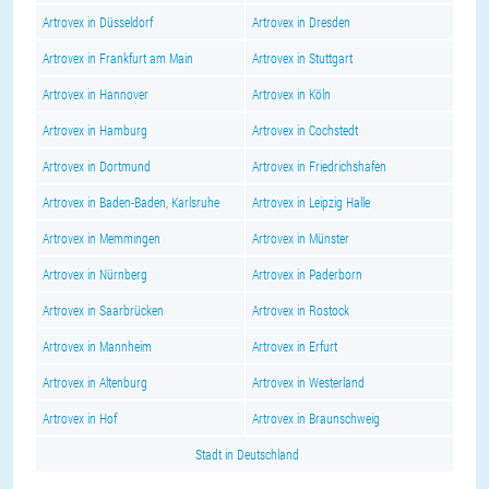
Artrovex in Düsseldorf
Artrovex in Dresden
Artrovex in Frankfurt am Main
Artrovex in Stuttgart
Artrovex in Hannover
Artrovex in Köln
Artrovex in Hamburg
Artrovex in Cochstedt
Artrovex in Dortmund
Artrovex in Friedrichshafen
Artrovex in Baden-Baden, Karlsruhe
Artrovex in Leipzig Halle
Artrovex in Memmingen
Artrovex in Münster
Artrovex in Nürnberg
Artrovex in Paderborn
Artrovex in Saarbrücken
Artrovex in Rostock
Artrovex in Mannheim
Artrovex in Erfurt
Artrovex in Altenburg
Artrovex in Westerland
Artrovex in Hof
Artrovex in Braunschweig
Stadt in Deutschland