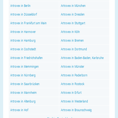
Artrovex in Berlin
Artrovex in München
Artrovex in Düsseldorf
Artrovex in Dresden
Artrovex in Frankfurt am Main
Artrovex in Stuttgart
Artrovex in Hannover
Artrovex in Köln
Artrovex in Hamburg
Artrovex in Bremen
Artrovex in Cochstedt
Artrovex in Dortmund
Artrovex in Friedrichshafen
Artrovex in Baden-Baden, Karlsruhe
Artrovex in Memmingen
Artrovex in Münster
Artrovex in Nürnberg
Artrovex in Paderborn
Artrovex in Saarbrücken
Artrovex in Rostock
Artrovex in Mannheim
Artrovex in Erfurt
Artrovex in Altenburg
Artrovex in Westerland
Artrovex in Hof
Artrovex in Braunschweig