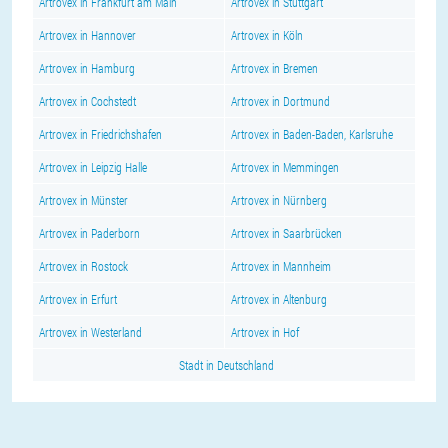
Artrovex in Frankfurt am Main
Artrovex in Stuttgart
Artrovex in Hannover
Artrovex in Köln
Artrovex in Hamburg
Artrovex in Bremen
Artrovex in Cochstedt
Artrovex in Dortmund
Artrovex in Friedrichshafen
Artrovex in Baden-Baden, Karlsruhe
Artrovex in Leipzig Halle
Artrovex in Memmingen
Artrovex in Münster
Artrovex in Nürnberg
Artrovex in Paderborn
Artrovex in Saarbrücken
Artrovex in Rostock
Artrovex in Mannheim
Artrovex in Erfurt
Artrovex in Altenburg
Artrovex in Westerland
Artrovex in Hof
Stadt in Deutschland