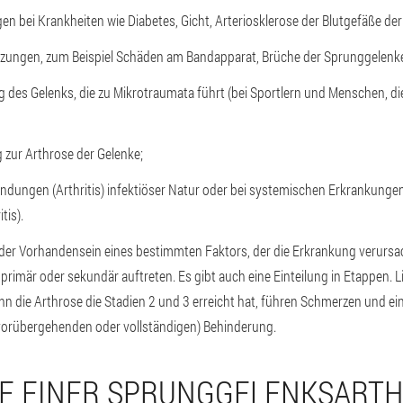
n bei Krankheiten wie Diabetes, Gicht, Arteriosklerose der Blutgefäße der
tzungen, zum Beispiel Schäden am Bandapparat, Brüche der Sprunggelen
 des Gelenks, die zu Mikrotraumata führt (bei Sportlern und Menschen, d
 zur Arthrose der Gelenke;
ndungen (Arthritis) infektiöser Natur oder bei systemischen Erkrankunge
tis).
er Vorhandensein eines bestimmten Faktors, der die Erkrankung verursac
imär oder sekundär auftreten. Es gibt auch eine Einteilung in Etappen. Lie
nn die Arthrose die Stadien 2 und 3 erreicht hat, führen Schmerzen und e
(vorübergehenden oder vollständigen) Behinderung.
E EINER SPRUNGGELENKSART