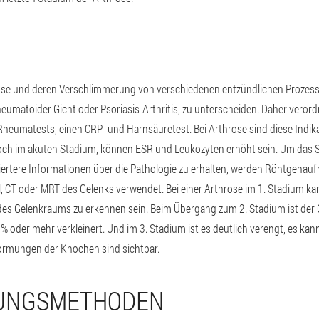
E
rose und deren Verschlimmerung von verschiedenen entzündlichen Prozess
heumatoider Gicht oder Psoriasis-Arthritis, zu unterscheiden. Daher verord
 Rheumatests, einen CRP- und Harnsäuretest. Bei Arthrose sind diese Indik
doch im akuten Stadium, können ESR und Leukozyten erhöht sein. Um das 
lliertere Informationen über die Pathologie zu erhalten, werden Röntgenau
ll, CT oder MRT des Gelenks verwendet. Bei einer Arthrose im 1. Stadium 
 des Gelenkraums zu erkennen sein. Beim Übergang zum 2. Stadium ist de
oder mehr verkleinert. Und im 3. Stadium ist es deutlich verengt, es kann
rmungen der Knochen sind sichtbar.
UNGSMETHODEN