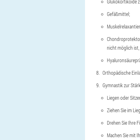
Glukokortikoide 
Gefäßmittel;
Muskelrelaxantie
Chondroprotektore
nicht möglich ist
Hyaluronsäurepräp
Orthopädische Einl
Gymnastik zur Stär
Liegen oder Sitze
Ziehen Sie im Lie
Drehen Sie Ihre 
Machen Sie mit I