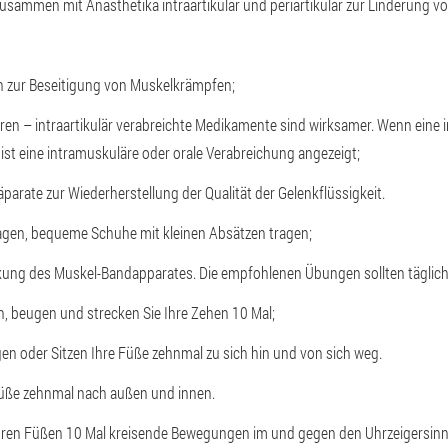
zusammen mit Anästhetika intraartikulär und periartikulär zur Linderung 
n zur Beseitigung von Muskelkrämpfen;
n – intraartikulär verabreichte Medikamente sind wirksamer. Wenn eine in
, ist eine intramuskuläre oder orale Verabreichung angezeigt;
arate zur Wiederherstellung der Qualität der Gelenkflüssigkeit.
agen, bequeme Schuhe mit kleinen Absätzen tragen;
kung des Muskel-Bandapparates. Die empfohlenen Übungen sollten täglic
n, beugen und strecken Sie Ihre Zehen 10 Mal;
gen oder Sitzen Ihre Füße zehnmal zu sich hin und von sich weg.
Füße zehnmal nach außen und innen.
hren Füßen 10 Mal kreisende Bewegungen im und gegen den Uhrzeigersinn