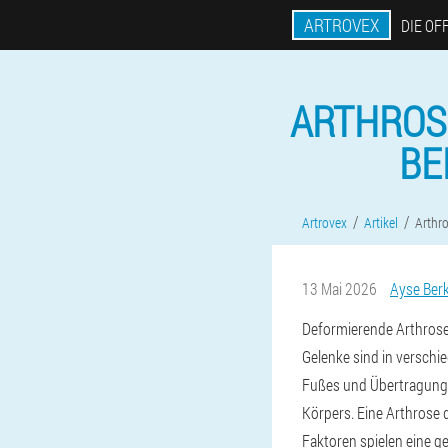
ARTROVEX
DIE OF
ARTHROS
BE
Artrovex
Artikel
Arthr
13 Mai 2026
Ayse Ber
Deformierende Arthrose 
Gelenke sind in verschi
Fußes und Übertragung 
Körpers. Eine Arthrose 
Faktoren spielen eine g