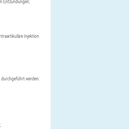
von Entzündungen;
traartikuläre Injektion
h durchgeführt werden:
;