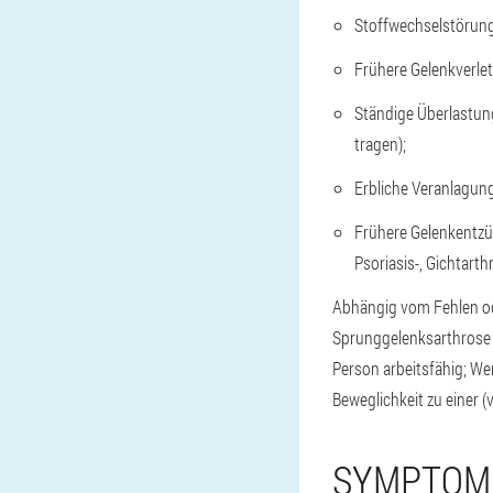
Stoffwechselstörunge
Frühere Gelenkverle
Ständige Überlastung
tragen);
Erbliche Veranlagung
Frühere Gelenkentzü
Psoriasis-, Gichtarthri
Abhängig vom Fehlen od
Sprunggelenksarthrose pr
Person arbeitsfähig; We
Beweglichkeit zu einer 
SYMPTOM