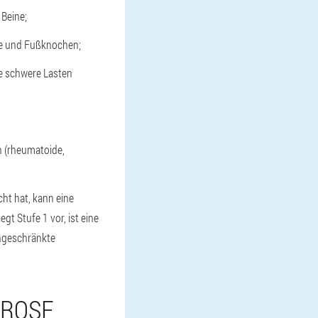
 Beine;
ke und Fußknochen;
ie schwere Lasten
n (rheumatoide,
ht hat, kann eine
gt Stufe 1 vor, ist eine
ingeschränkte
HROSE