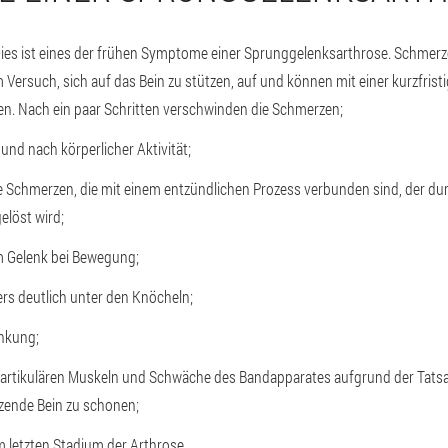
ies ist eines der frühen Symptome einer Sprunggelenksarthrose. Schmerz
 Versuch, sich auf das Bein zu stützen, auf und können mit einer kurzfris
en. Nach ein paar Schritten verschwinden die Schmerzen;
nd nach körperlicher Aktivität;
Schmerzen, die mit einem entzündlichen Prozess verbunden sind, der dur
löst wird;
im Gelenk bei Bewegung;
rs deutlich unter den Knöcheln;
nkung;
iartikulären Muskeln und Schwäche des Bandapparates aufgrund der Tatsa
zende Bein zu schonen;
 letzten Stadium der Arthrose.