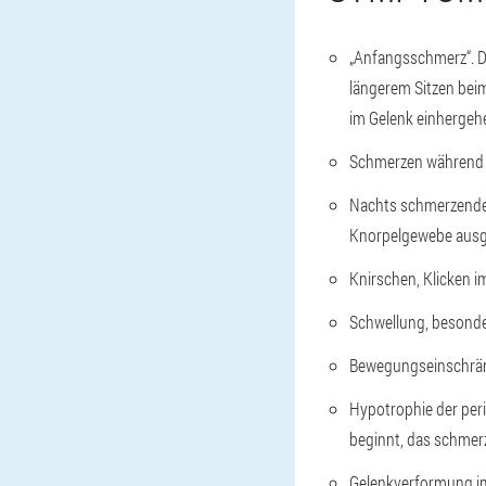
„Anfangsschmerz“. D
längerem Sitzen beim
im Gelenk einhergeh
Schmerzen während u
Nachts schmerzende 
Knorpelgewebe ausge
Knirschen, Klicken 
Schwellung, besonde
Bewegungseinschrä
Hypotrophie der per
beginnt, das schmer
Gelenkverformung im